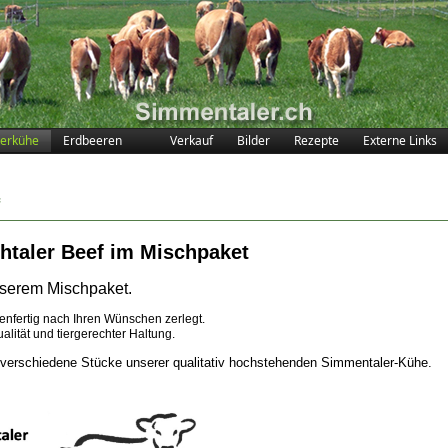
erkühe
Erdbeeren
Verkauf
Bilder
Rezepte
Externe Links
htaler Beef im Mischpaket
nserem Mischpaket.
nenfertig nach Ihren Wünschen zerlegt.
alität und tiergerechter Haltung.
 verschiedene Stücke unserer qualitativ hochstehenden Simmentaler-Kühe.